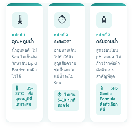
🌡️
⏱️
🧴
หลักที่ 1
หลักที่ 2
หลักที่ 3
อุณหภูมิน้ำ
ระยะเวลา
ครีมอาบน้ำ
น้ำอุ่นพอดี ไม่
อาบนานเกิน
สูตรอ่อนโยน
ร้อน ไม่เย็นจัด
ไปทำให้ผิว
pH สมดุล ไม่
รักษาชั้น Lipid
สูญเสียความ
ก้าวร้าวต่อผิว
Barrier บนผิว
ชุ่มชื้นสะสม
คือตัวแปร
ไว้ได้
แม้น้ำจะไม่
สำคัญที่สุด
ร้อน
🌡 35–
🧴 pH5
37°C คือ
Gentle
⏱ ไม่เกิน
อุณหภูมิที่
Formula
5–10 นาที
เหมาะสม
คือตัวเลือก
ต่อครั้ง
ที่ดี