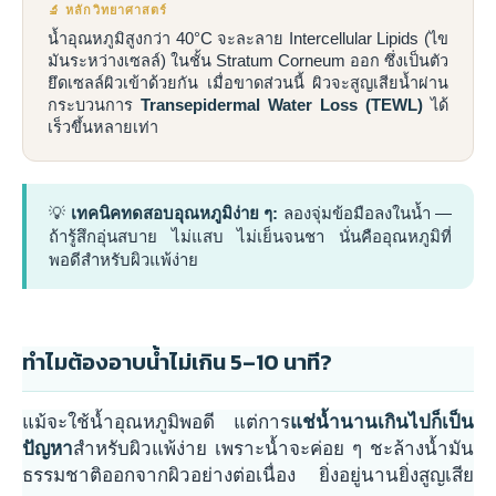
🔬 หลักวิทยาศาสตร์
น้ำอุณหภูมิสูงกว่า 40°C จะละลาย Intercellular Lipids (ไข
มันระหว่างเซลล์) ในชั้น Stratum Corneum ออก ซึ่งเป็นตัว
ยึดเซลล์ผิวเข้าด้วยกัน เมื่อขาดส่วนนี้ ผิวจะสูญเสียน้ำผ่าน
กระบวนการ
Transepidermal Water Loss (TEWL)
ได้
เร็วขึ้นหลายเท่า
💡
เทคนิคทดสอบอุณหภูมิง่าย ๆ:
ลองจุ่มข้อมือลงในน้ำ —
ถ้ารู้สึกอุ่นสบาย ไม่แสบ ไม่เย็นจนชา นั่นคืออุณหภูมิที่
พอดีสำหรับผิวแพ้ง่าย
ทำไมต้องอาบน้ำไม่เกิน 5–10 นาที?
แม้จะใช้น้ำอุณหภูมิพอดี แต่การ
แช่น้ำนานเกินไปก็เป็น
ปัญหา
สำหรับผิวแพ้ง่าย เพราะน้ำจะค่อย ๆ ชะล้างน้ำมัน
ธรรมชาติออกจากผิวอย่างต่อเนื่อง ยิ่งอยู่นานยิ่งสูญเสีย