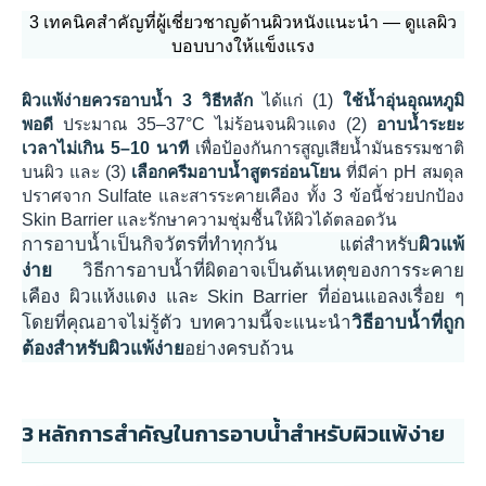
3 เทคนิคสำคัญที่ผู้เชี่ยวชาญด้านผิวหนังแนะนำ — ดูแลผิว
บอบบางให้แข็งแรง
ผิวแพ้ง่ายควรอาบน้ำ 3 วิธีหลัก
ได้แก่ (1)
ใช้น้ำอุ่นอุณหภูมิ
พอดี
ประมาณ 35–37°C ไม่ร้อนจนผิวแดง (2)
อาบน้ำระยะ
เวลาไม่เกิน 5–10 นาที
เพื่อป้องกันการสูญเสียน้ำมันธรรมชาติ
บนผิว และ (3)
เลือกครีมอาบน้ำสูตรอ่อนโยน
ที่มีค่า pH สมดุล
ปราศจาก Sulfate และสารระคายเคือง ทั้ง 3 ข้อนี้ช่วยปกป้อง
Skin Barrier และรักษาความชุ่มชื้นให้ผิวได้ตลอดวัน
การอาบน้ำเป็นกิจวัตรที่ทำทุกวัน แต่สำหรับ
ผิวแพ้
ง่าย
วิธีการอาบน้ำที่ผิดอาจเป็นต้นเหตุของการระคาย
เคือง ผิวแห้งแดง และ Skin Barrier ที่อ่อนแอลงเรื่อย ๆ
โดยที่คุณอาจไม่รู้ตัว บทความนี้จะแนะนำ
วิธีอาบน้ำที่ถูก
ต้องสำหรับผิวแพ้ง่าย
อย่างครบถ้วน
3 หลักการสำคัญในการอาบน้ำสำหรับผิวแพ้ง่าย