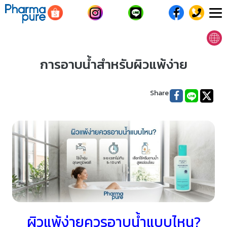
T
n
การอาบน้ำสำหรับผิวแพ้ง่าย
Share
ผิวแพ้ง่ายควรอาบน้ำ
แบบไหน
?