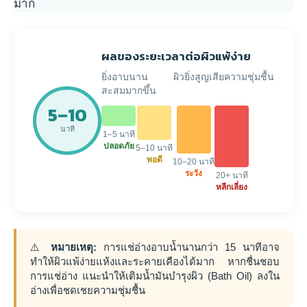
มาก
ผลของระยะเวลาต่อผิวแพ้ง่าย
ยิ่งอาบนาน ผิวยิ่งสูญเสียความชุ่มชื้น
สะสมมากขึ้น
5–10
นาที
1–5 นาที
ปลอดภัย
5–10 นาที
พอดี
10–20 นาที
ระวัง
20+ นาที
หลีกเลี่ยง
⚠️
หมายเหตุ:
การแช่อ่างอาบน้ำนานกว่า 15 นาทีอาจ
ทำให้ผิวแพ้ง่ายแห้งและระคายเคืองได้มาก หากชื่นชอบ
การแช่อ่าง แนะนำให้เติมน้ำมันบำรุงผิว (Bath Oil) ลงใน
อ่างเพื่อชดเชยความชุ่มชื้น