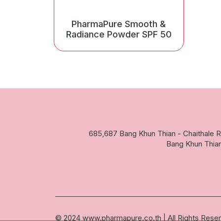
PharmaPure Smooth &
Radiance Powder SPF 50
685,687 Bang Khun Thian - Chaithale 
Bang Khun Thia
© 2024 www.pharmapure.co.th | All Rights Rese