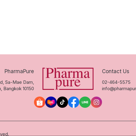
PharmaPure
Contact Us
Rd, Sa-Mae Dam,

02-464-5575
n, Bangkok 10150
info@pharmapur
rved.