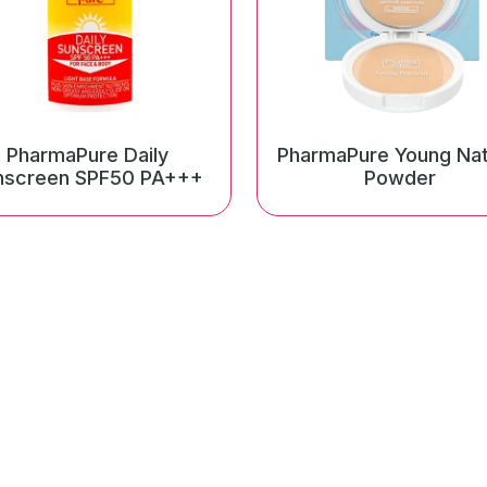
PharmaPure Daily
PharmaPure Young Nat
nscreen SPF50 PA+++
Powder